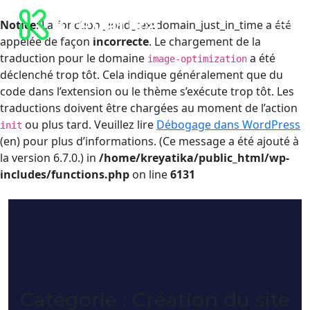
Notice
: La fonction _load_textdomain_just_in_time a été
appelée de façon
incorrecte
. Le chargement de la
traduction pour le domaine
a été
image-optimization
déclenché trop tôt. Cela indique généralement que du
code dans l’extension ou le thème s’exécute trop tôt. Les
traductions doivent être chargées au moment de l’action
ou plus tard. Veuillez lire
Débogage dans WordPress
init
(en) pour plus d’informations. (Ce message a été ajouté à
la version 6.7.0.) in
/home/kreyatika/public_html/wp-
includes/functions.php
on line
6131
Catégorie :
Création du site